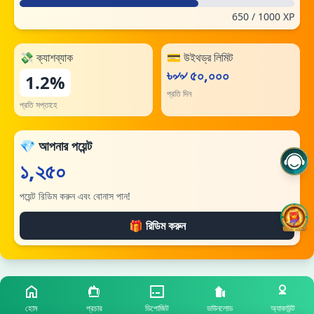
650 / 1000 XP
💸 ক্যাশব্যাক
💳 উইথড্র লিমিট
৳৵৵ ৫০,০০০
1.2%
প্রতি দিন
প্রতি সপ্তাহে
💎 আপনার পয়েন্ট
১,২৫০
পয়েন্ট রিডিম করুন এবং বোনাস পান!
🎁 রিডিম করুন
হোম
প্রচার
ডিপোজিট
ডাউনলোড
অ্যাকাউন্ট