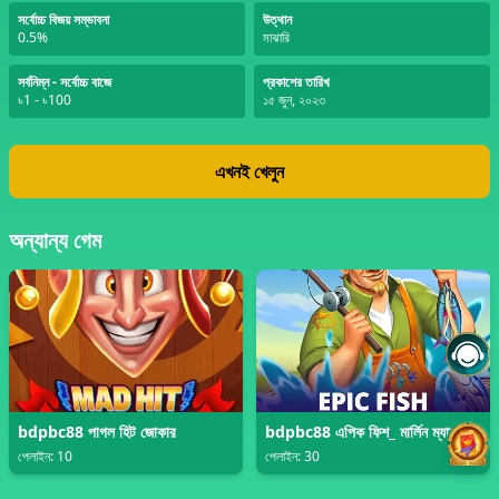
সর্বোচ্চ বিজয় সম্ভাবনা
উত্থান
0.5%
মাঝারি
সর্বনিম্ন - সর্বোচ্চ বাজে
প্রকাশের তারিখ
৳1 - ৳100
১৫ জুন, ২০২৩
এখনই খেলুন
অন্যান্য গেম
bdpbc88 পাগল হিট জোকার
bdpbc88 এপিক ফিশ_ মার্লিন ম্যাডনেস
পেলাইন: 10
পেলাইন: 30