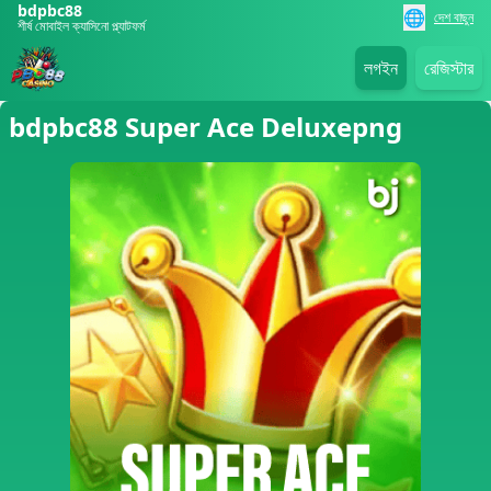
bdpbc88
🌐
দেশ বাছুন
শীর্ষ মোবাইল ক্যাসিনো প্ল্যাটফর্ম
লগইন
রেজিস্টার
bdpbc88 Super Ace Deluxepng